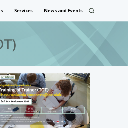
User account 
Us
Services
News and Events
OT)