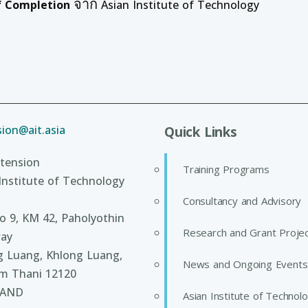
จาก
of Completion
Asian Institute of Technology
ion@ait.asia
Quick Links
tension
Training Programs
Institute of Technology
Consultancy and Advisory
 9, KM 42, Paholyothin
Research and Grant Proje
ay
g Luang, Khlong Luang,
News and Ongoing Events
m Thani 12120
LAND
Asian Institute of Technol