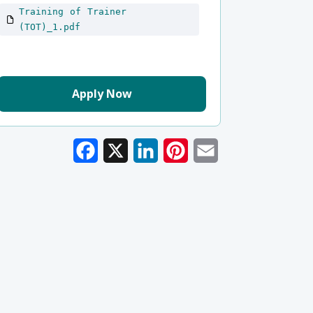
Training of Trainer
(TOT)_1.pdf
Apply Now
Facebook
X
LinkedIn
Pinterest
Email