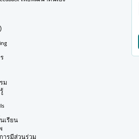
)
ing
กร
รม
ู้
ls
นเรียน
พ
การมีส่วนร่วม